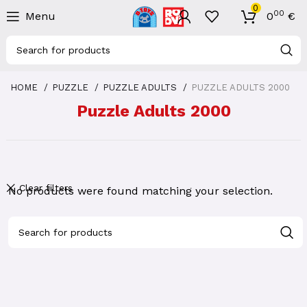
0
00
Menu
0
€
HOME
PUZZLE
PUZZLE ADULTS
PUZZLE ADULTS 2000
Puzzle Adults 2000
Clear filters
No products were found matching your selection.